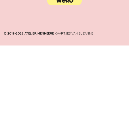
8
7
5
s
t
© 2019-2026 ATELIER MENHEERE
KAARTJES VAN SUZANNE
e
r
r
e
n