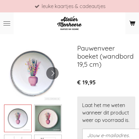
leuke kaartjes & cadeautjes
Ga
direct
naar
de
hoofdinhoud
Pauwenveer
boeket (wandbord
19,5 cm)
€ 19,95
Laat het me weten
wanneer dit product
weer op voorraad is.