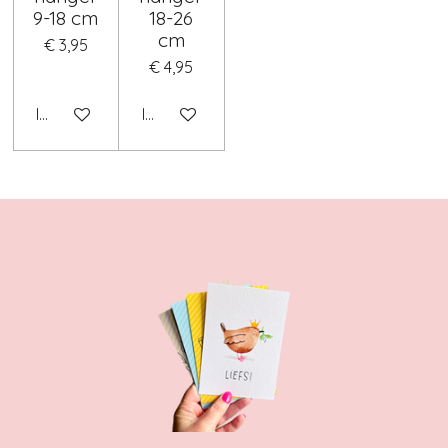
9-18 cm
18-26
cm
€ 3,95
€ 4,95
In winkelwagen
In winkelwagen