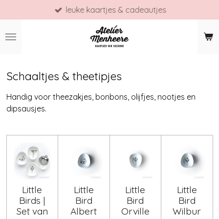
leuke kaartjes & cadeautjes
Ga
direct
naar
de
hoofdinhoud
Schaaltjes & theetipjes
Handig voor theezakjes, bonbons, olijfjes, nootjes en
dipsausjes.
Little
Little
Little
Little
Birds |
Bird
Bird
Bird
Set van
Albert
Orville
Wilbur