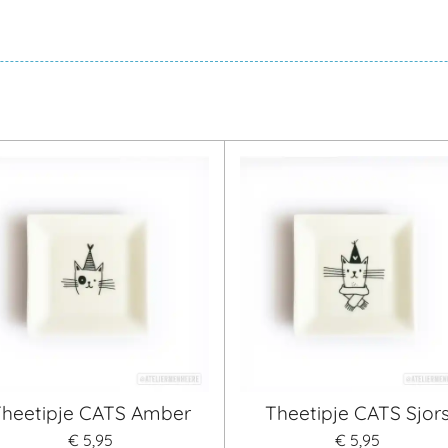
Theetipje CATS Amber
Theetipje CATS Sjor
€ 5,95
€ 5,95