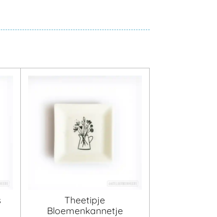
s
Theetipje
Bloemenkannetje