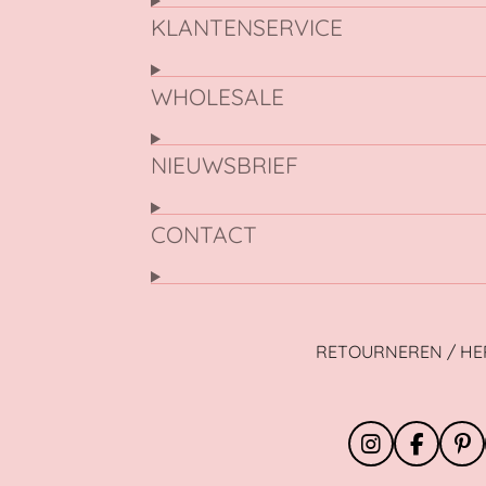
KLANTENSERVICE
WHOLESALE
NIEUWSBRIEF
CONTACT
RETOURNEREN / H
I
F
P
n
a
i