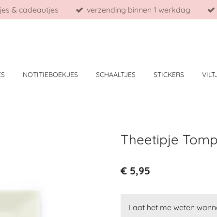
jes & cadeautjes
verzending binnen 1 werkdag
ES
NOTITIEBOEKJES
SCHAALTJES
STICKERS
VILT
Theetipje Tom
€ 5,95
Laat het me weten wanne