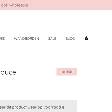
ook wholesale
JES
WANDBORDEN
SALE
BLOG
pouce
Laatste!
er dit product weer op voorraad is.