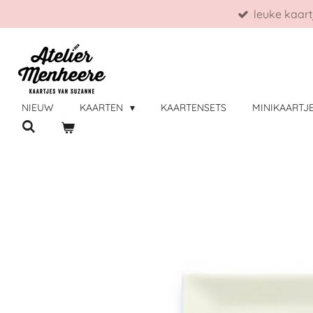
leuke kaart
Ga
direct
naar
de
hoofdinhoud
NIEUW
KAARTEN
KAARTENSETS
MINIKAARTJ