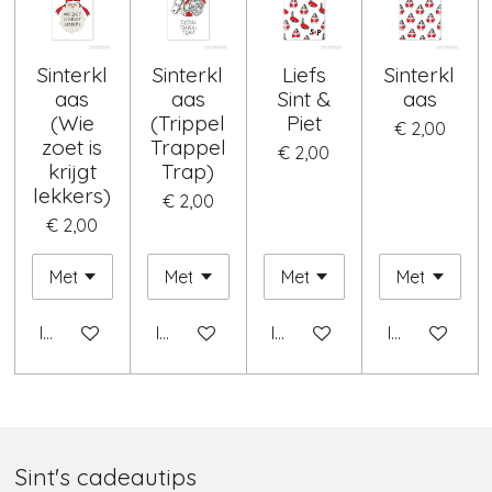
Sinterkl
Sinterkl
Liefs
Sinterkl
aas
aas
Sint &
aas
(Wie
(Trippel
Piet
€ 2,00
zoet is
Trappel
€ 2,00
krijgt
Trap)
lekkers)
€ 2,00
€ 2,00
In winkelwagen
In winkelwagen
In winkelwagen
In winkelwag
Sint's cadeautips