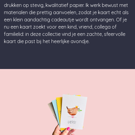
drukken op stevig, kwalitatief papier. Ik werk bewust met
materialen die prettig aanvoelen, zodat je kaart echt als
een klein aandachtig cadeautje wordt ontvangen. Of je
nu een kaart zoekt voor een kind, vriend, collega of
familielid: in deze collectie vind je een zachte, sfeervolle
kaart die past bij het heerlijke avondje.