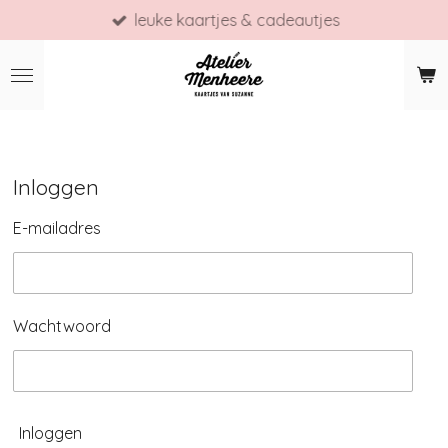
leuke kaartjes & cadeautjes
Ga
direct
naar
de
hoofdinhoud
Inloggen
E-mailadres
Wachtwoord
Inloggen