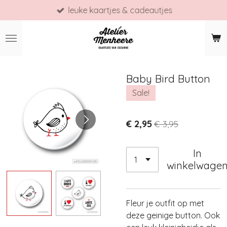
leuke kaartjes & cadeautjes
Ga
direct
naar
de
hoofdinhoud
Baby Bird Button
Sale!
€ 2,95
€ 3,95
In
winkelwage
Fleur je outfit op met
deze geinige button. Ook