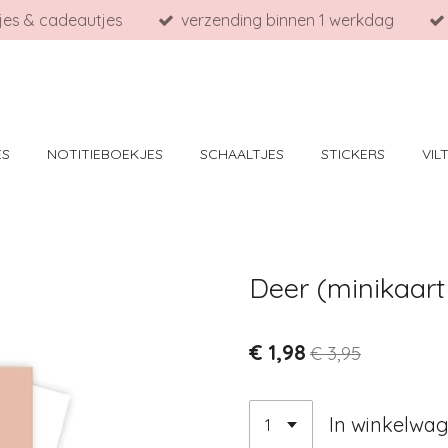
tjes & cadeautjes
verzending binnen 1 werkdag
ES
NOTITIEBOEKJES
SCHAALTJES
STICKERS
VIL
Deer (minikaart
€ 1,98
€ 3,95
In winkelwa