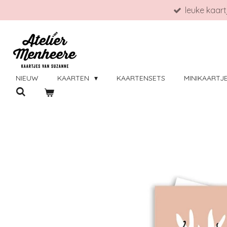
leuke kaar
Ga
direct
naar
de
hoofdinhoud
NIEUW
KAARTEN
KAARTENSETS
MINIKAARTJ