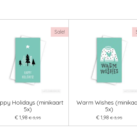
Sale!
ppy Holidays (minikaart
Warm Wishes (minikaa
5x)
5x)
€ 1,98
€ 1,98
€ 3,95
€ 3,95