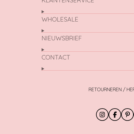
KLANTENSERVICE
WHOLESALE
NIEUWSBRIEF
CONTACT
RETOURNEREN / H
I
F
P
n
a
i
s
c
n
t
e
t