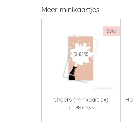
Meer minikaartjes
Sale!
Cheers (minikaart 5x)
Ha
€ 1,98
€ 3,95