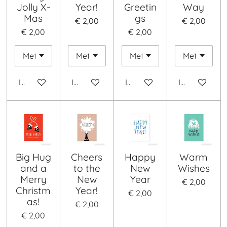
Jolly X-
Year!
Greetin
Way
Mas
gs
€ 2,00
€ 2,00
€ 2,00
€ 2,00
In winkelwagen
In winkelwagen
In winkelwagen
In winkelwa
Big Hug
Cheers
Happy
Warm
and a
to the
New
Wishes
Merry
New
Year
€ 2,00
Christm
Year!
€ 2,00
as!
€ 2,00
€ 2,00