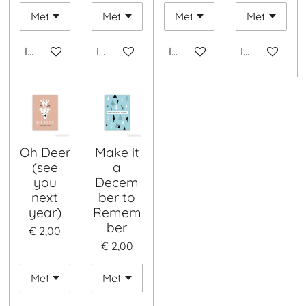
In winkelwagen
In winkelwagen
In winkelwagen
In winkelwa
Oh Deer
Make it
(see
a
you
Decem
next
ber to
year)
Remem
ber
€ 2,00
€ 2,00