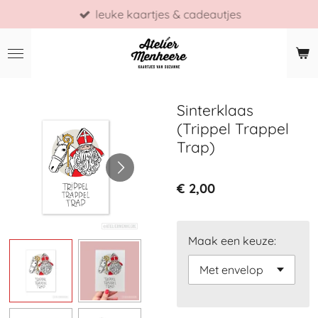
leuke kaartjes & cadeautjes
Ga
direct
naar
de
hoofdinhoud
Sinterklaas
(Trippel Trappel
Trap)
€ 2,00
Maak een keuze: