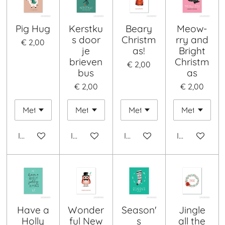
Pig Hug
Kerstku
Beary
Meow-
s door
Christm
rry and
€ 2,00
je
as!
Bright
brieven
Christm
€ 2,00
bus
as
€ 2,00
€ 2,00
In winkelwagen
In winkelwagen
In winkelwagen
In winkelwa
Have a
Wonder
Season'
Jingle
Holly
ful New
s
all the