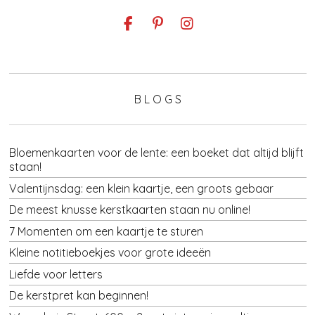
F
P
I
a
i
n
c
n
s
e
t
t
b
e
a
o
r
g
B L O G S
o
e
r
k
s
a
t
m
Bloemenkaarten voor de lente: een boeket dat altijd blijft
staan!
Valentijnsdag: een klein kaartje, een groots gebaar
De meest knusse kerstkaarten staan nu online!
7 Momenten om een kaartje te sturen
Kleine notitieboekjes voor grote ideeën
Liefde voor letters
De kerstpret kan beginnen!