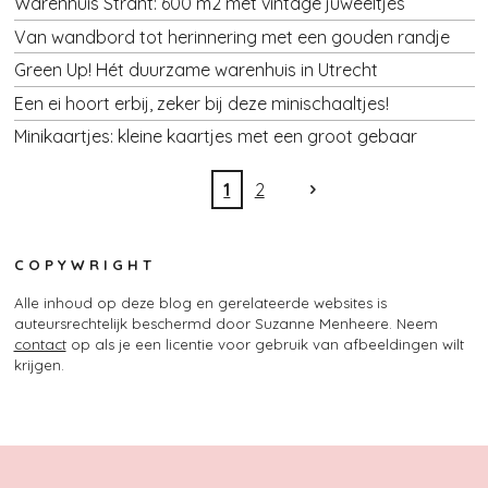
Warenhuis Strant: 600 m2 met vintage juweeltjes
Van wandbord tot herinnering met een gouden randje
Green Up! Hét duurzame warenhuis in Utrecht
Een ei hoort erbij, zeker bij deze minischaaltjes!
Minikaartjes: kleine kaartjes met een groot gebaar
1
2
C O P Y W R I G H T
Alle inhoud op deze blog en gerelateerde websites is
auteursrechtelijk beschermd door Suzanne Menheere. Neem
contact
op als je een licentie voor gebruik van afbeeldingen wilt
krijgen.