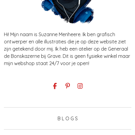
Hi! Mijn naam is Suzanne Menheere. Ik ben grafisch
ontwerper en alle illustraties die je op deze website ziet
zijn getekend door mij. Ik heb een atelier op de Generaal
de Bonskazerne bij Grave. Dit is geen fysieke winkel maar
mijn webshop staat 24/7 voor je open!
F
P
I
a
i
n
c
n
s
e
t
t
b
e
a
o
r
g
B L O G S
o
e
r
k
s
a
t
m