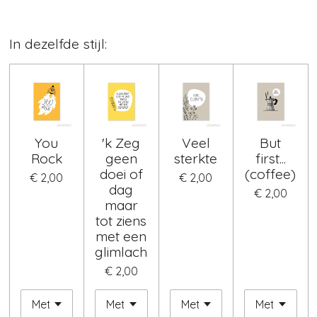
In dezelfde stijl:
You
'k Zeg
Veel
But
Rock
geen
sterkte
first...
doei of
(coffee)
€ 2,00
€ 2,00
dag
€ 2,00
maar
tot ziens
met een
glimlach
€ 2,00