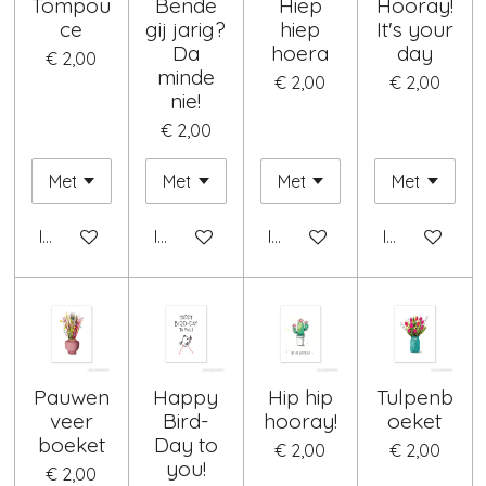
Tompou
Bende
Hiep
Hooray!
ce
gij jarig?
hiep
It's your
Da
hoera
day
€ 2,00
minde
€ 2,00
€ 2,00
nie!
€ 2,00
In winkelwagen
In winkelwagen
In winkelwagen
In winkelwag
Pauwen
Happy
Hip hip
Tulpenb
veer
Bird-
hooray!
oeket
boeket
Day to
€ 2,00
€ 2,00
you!
€ 2,00