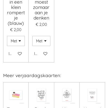
in een
moest
klein
zomaar
rompert
aan je
je
denken
(blauw)
€ 2,00
€ 2,00
In winkelwagen
In winkelwagen
Meer verjaardagskaarten: