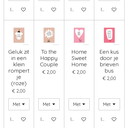
In winkelwagen
In winkelwagen
In winkelwagen
In winkelwag
Geluk zit
To the
Home
Een kus
in een
Happy
Sweet
door je
klein
Couple
Home
brieven
rompert
bus
€ 2,00
€ 2,00
je
€ 2,00
(roze)
€ 2,00
In winkelwagen
In winkelwagen
In winkelwagen
In winkelwag