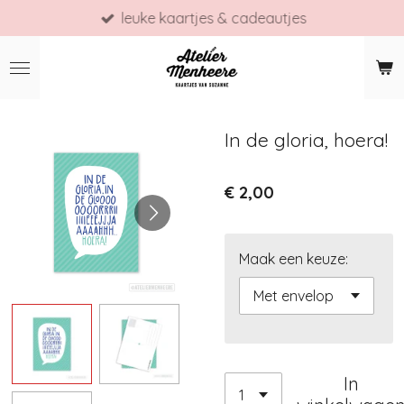
leuke kaartjes & cadeautjes
Ga
direct
naar
de
hoofdinhoud
In de gloria, hoera!
€ 2,00
Maak een keuze:
In