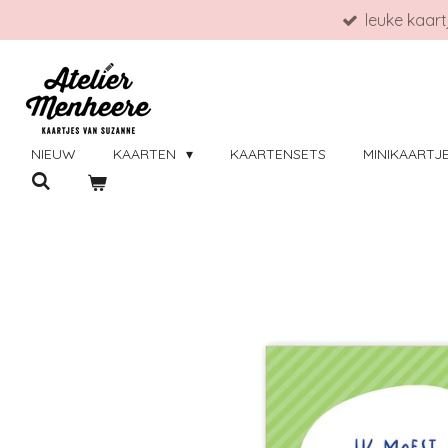
leuke kaar
Ga
direct
naar
de
hoofdinhoud
NIEUW
KAARTEN
KAARTENSETS
MINIKAARTJ