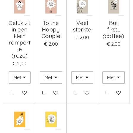
Geluk zit
To the
Veel
But
in een
Happy
sterkte
first...
klein
Couple
(coffee)
€ 2,00
rompert
€ 2,00
€ 2,00
je
(roze)
€ 2,00
In winkelwagen
In winkelwagen
In winkelwagen
In winkelwag