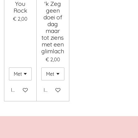
You
'k Zeg
Rock
geen
doei of
€ 2,00
dag
maar
tot ziens
met een
glimlach
€ 2,00
In winkelwagen
In winkelwagen