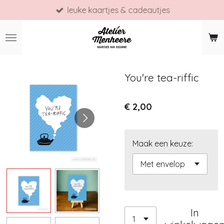
leuke kaartjes & cadeautjes
Ga
direct
naar
de
hoofdinhoud
You're tea-riffic
€ 2,00
Maak een keuze:
In