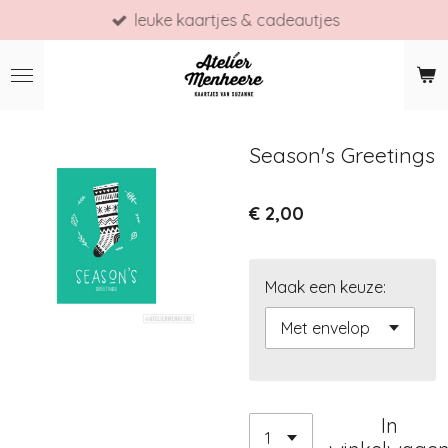
leuke kaartjes & cadeautjes
Ga
direct
naar
de
hoofdinhoud
Season's Greetings
€ 2,00
Maak een keuze:
In