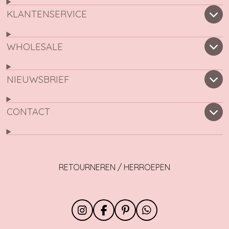
KLANTENSERVICE
WHOLESALE
NIEUWSBRIEF
CONTACT
RETOURNEREN / HERROEPEN
I
F
P
W
n
a
i
h