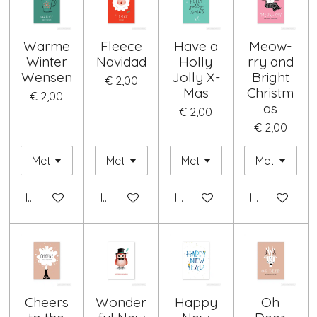
Warme
Fleece
Have a
Meow-
Winter
Navidad
Holly
rry and
Wensen
Jolly X-
Bright
€ 2,00
Mas
Christm
€ 2,00
as
€ 2,00
€ 2,00
In winkelwagen
In winkelwagen
In winkelwagen
In winkelwag
Cheers
Wonder
Happy
Oh