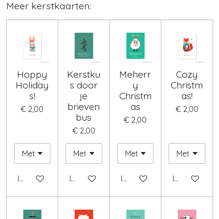
Meer kerstkaarten:
Hoppy
Kerstku
Meherr
Cozy
Holiday
s door
y
Christm
s!
je
Christm
as!
brieven
as
€ 2,00
€ 2,00
bus
€ 2,00
€ 2,00
In winkelwagen
In winkelwagen
In winkelwagen
In winkelwag