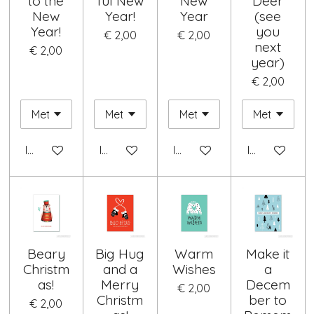
to the
ful New
New
Deer
New
Year!
Year
(see
Year!
you
€ 2,00
€ 2,00
next
€ 2,00
year)
€ 2,00
In winkelwagen
In winkelwagen
In winkelwagen
In winkelwag
Beary
Big Hug
Warm
Make it
Christm
and a
Wishes
a
as!
Merry
Decem
€ 2,00
Christm
ber to
€ 2,00