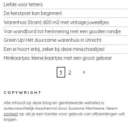
Liefde voor letters
De kerstpret kan beginnen!
Warenhuis Strant: 600 m2 met vintage juweeltjes
Van wandbord tot herinnering met een gouden randje
Green Up! Hét duurzame warenhuis in Utrecht
Een ei hoort erbij, zeker bij deze minischaaltjes!
Minikaartjes: kleine kaartjes met een groot gebaar
1
2
C O P Y W R I G H T
Alle inhoud op deze blog en gerelateerde websites is
auteursrechtelijk beschermd door Suzanne Menheere. Neem
contact
op als je een licentie voor gebruik van afbeeldingen wilt
krijgen.