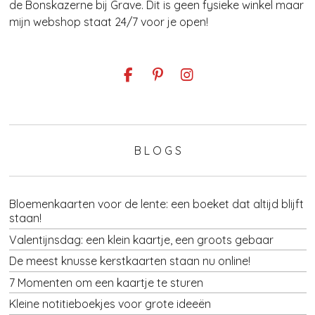
de Bonskazerne bij Grave. Dit is geen fysieke winkel maar
mijn webshop staat 24/7 voor je open!
F
P
I
a
i
n
c
n
s
e
t
t
b
e
a
o
r
g
B L O G S
o
e
r
k
s
a
t
m
Bloemenkaarten voor de lente: een boeket dat altijd blijft
staan!
Valentijnsdag: een klein kaartje, een groots gebaar
De meest knusse kerstkaarten staan nu online!
7 Momenten om een kaartje te sturen
Kleine notitieboekjes voor grote ideeën