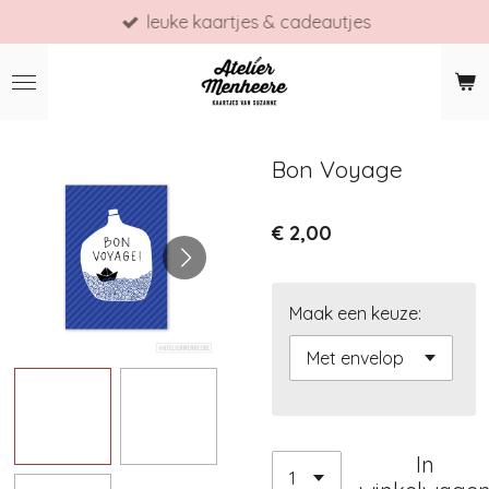
leuke kaartjes & cadeautjes
Ga
direct
naar
de
hoofdinhoud
Bon Voyage
€ 2,00
Maak een keuze:
In