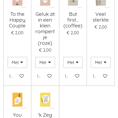
To the
Geluk zit
But
Veel
Happy
in een
first...
sterkte
Couple
klein
(coffee)
€ 2,00
rompert
€ 2,00
€ 2,00
je
(roze)
€ 2,00
In winkelwagen
In winkelwagen
In winkelwagen
In winkelwag
You
'k Zeg